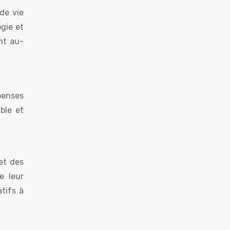
de vie
gie et
nt au-
penses
ble et
 et des
e leur
tifs à