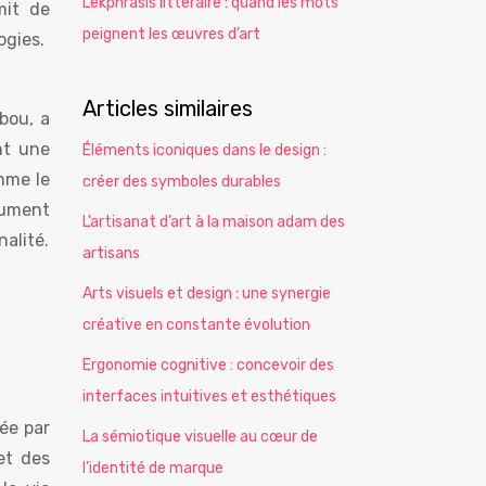
L’ekphrasis littéraire : quand les mots
mit de
peignent les œuvres d’art
ogies.
Articles similaires
bou, a
nt une
Éléments iconiques dans le design :
mme le
créer des symboles durables
lument
L’artisanat d’art à la maison adam des
alité.
artisans
Arts visuels et design : une synergie
créative en constante évolution
Ergonomie cognitive : concevoir des
interfaces intuitives et esthétiques
ée par
La sémiotique visuelle au cœur de
et des
l’identité de marque