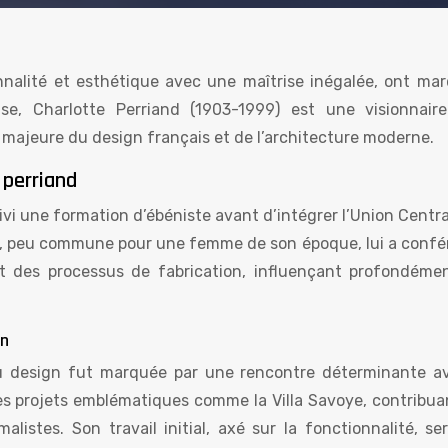
nnalité et esthétique avec une maîtrise inégalée, ont mar
se, Charlotte Perriand (1903-1999) est une visionnair
re majeure du design français et de l’architecture moderne.
 perriand
ivi une formation d’ébéniste avant d’intégrer l’Union Centr
e, peu commune pour une femme de son époque, lui a confé
 des processus de fabrication, influençant profondéme
gn
u design fut marquée par une rencontre déterminante a
 des projets emblématiques comme la Villa Savoye, contribua
listes. Son travail initial, axé sur la fonctionnalité, se