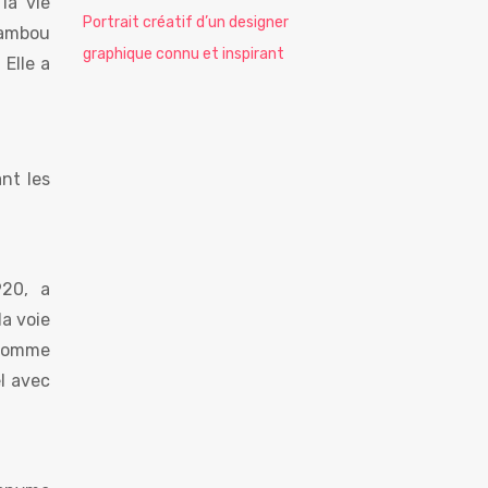
la vie
Portrait créatif d’un designer
bambou
graphique connu et inspirant
Elle a
nt les
920, a
la voie
 comme
el avec