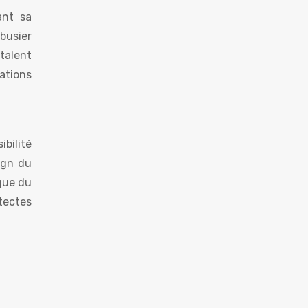
ant sa
busier
talent
ations
bilité
ign du
ique du
tectes