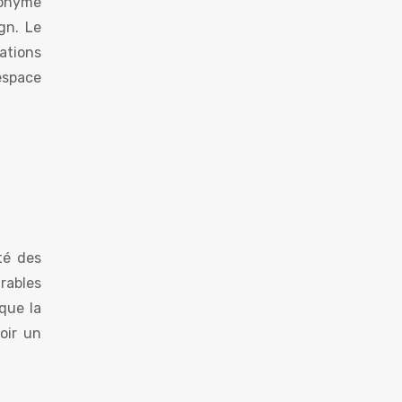
nonyme
gn. Le
éations
espace
té des
rables
 que la
oir un