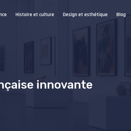
nce
Histoire et culture
Design et esthétique
Blog
ançaise innovante