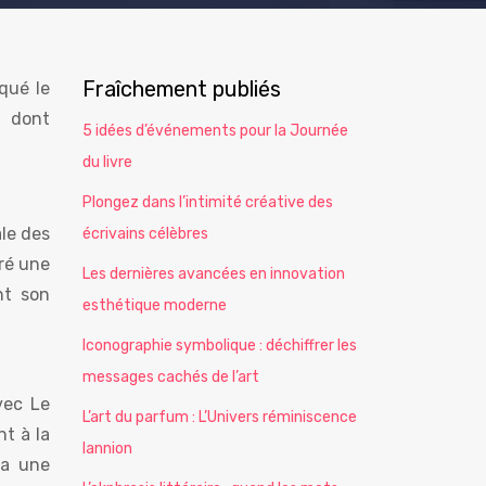
Fraîchement publiés
qué le
e dont
5 idées d’événements pour la Journée
du livre
Plongez dans l’intimité créative des
ale des
écrivains célèbres
ré une
Les dernières avancées en innovation
nt son
esthétique moderne
Iconographie symbolique : déchiffrer les
messages cachés de l’art
vec Le
L’art du parfum : L’Univers réminiscence
nt à la
lannion
ra une