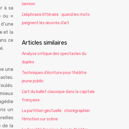
lannion
r à sa
L’ekphrasis littéraire : quand les mots
» ou «
peignent les œuvres d’art
t d’une
e et la
dans ce
Articles similaires
é.
Analyse critique des spectacles du
duplex
mme une
Techniques d’écriture pour théâtre
fastes.
jeune public
oulés.
L’art du ballet classique dans la capitale
e mieux
française
agédie
ans un
La partition gestuelle : chorégraphier
eilles
l’émotion sur scène
e de la