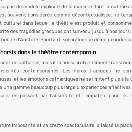
se pas de modèle explicite de la manière dont la catharsis
e est souvent considérée comme décontextualisée, ne tena
culturel dans lequel le théâtre est produit et consommé. 
ité des tragédies grecques ont survécu jusqu’à nos jours, 
 théorie d’Aristote. Pourtant, son influence demeure indénia
tharsis dans le théâtre contemporain
cept de catharsis, mais il l’a aussi profondément transfor
nsibilités contemporaines. Les héros tragiques ne son
ses, et les émotions cathartiques ne se limitent plus à la 
ore une gamme beaucoup plus large d’expériences affectives,
ciale, en passant par l’absurdité et l’empathie pour les f
ature imposante et sa chute spectaculaire, a laissé la plac