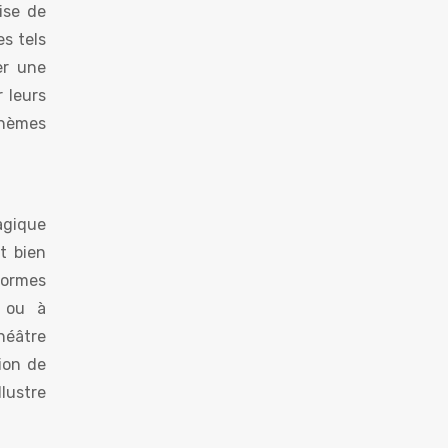
ise de
s tels
er une
 leurs
thèmes
gique
t bien
formes
e ou à
héâtre
tion de
llustre