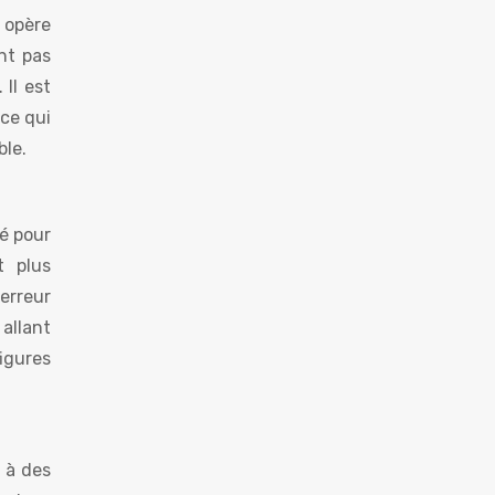
 opère
nt pas
Il est
ce qui
ble.
mé pour
t plus
terreur
 allant
igures
e à des