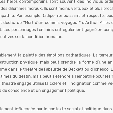
es héros contemporains sont souvent des individus ordin
 des dilemmes moraux. Ils sont moins vertueux et plus proc
l’empathie. Par exemple, Œdipe, roi puissant et respecté, pe
nt déchu de *Mort d’un commis voyageur* d’Arthur Miller, 
. Les personnages féminins ont également gagné en comp
pectives sur la condition humaine.
ablement la palette des émotions cathartiques. La terreur
destruction physique, mais peut prendre la forme d’une an
comme dans le théâtre de l’absurde de Beckett ou d’Ionesco. L
ictimes du destin, mais peut s’étendre à l’empathie pour les 
e théâtre engagé utilise la colère et l’indignation comme v
se de conscience et un engagement politique.
tement influencée par le contexte social et politique dans 