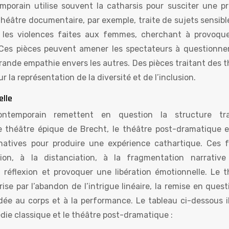
mporain utilise souvent la catharsis pour susciter une pr
éâtre documentaire, par exemple, traite de sujets sensible
u les violences faites aux femmes, cherchant à provoqu
. Ces pièces peuvent amener les spectateurs à questionner
grande empathie envers les autres. Des pièces traitant des 
 la représentation de la diversité et de l’inclusion.
elle
temporain remettent en question la structure tra
 le théâtre épique de Brecht, le théâtre post-dramatique e
rnatives pour produire une expérience cathartique. Ces 
sion, à la distanciation, à la fragmentation narrativ
a réflexion et provoquer une libération émotionnelle. Le t
ise par l’abandon de l’intrigue linéaire, la remise en ques
rdée au corps et à la performance. Le tableau ci-dessous i
édie classique et le théâtre post-dramatique :