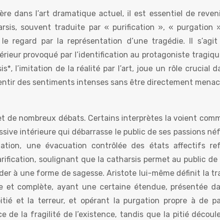
 dans l’art dramatique actuel, il est essentiel de reveni
harsis, souvent traduite par « purification », « purgation 
r le regard par la représentation d’une tragédie. Il s’agi
rieur provoqué par l’identification au protagoniste tragiqu
, l’imitation de la réalité par l’art, joue un rôle crucial 
sentir des sentiments intenses sans être directement menac
bjet de nombreux débats. Certains interprètes la voient co
ssive intérieure qui débarrasse le public de ses passions né
tion, une évacuation contrôlée des états affectifs ref
arification, soulignant que la catharsis permet au public d
er à une forme de sagesse. Aristote lui-même définit la tr
e et complète, ayant une certaine étendue, présentée d
tié et la terreur, et opérant la purgation propre à de par
 de la fragilité de l’existence, tandis que la pitié découl