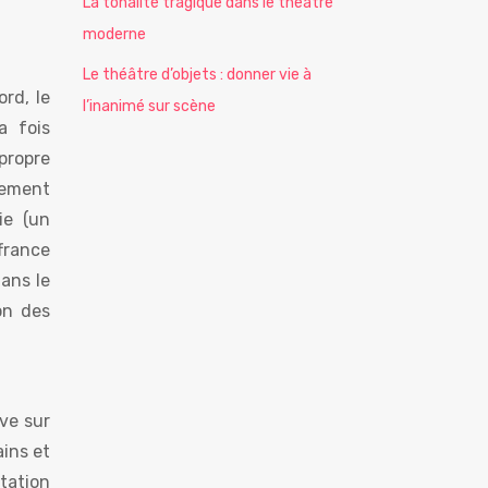
La tonalité tragique dans le théâtre
moderne
Le théâtre d’objets : donner vie à
rd, le
l’inanimé sur scène
a fois
propre
sement
ie (un
france
dans le
on des
ive sur
ains et
tation