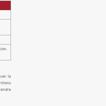
xion,
uer la
entions
rendre