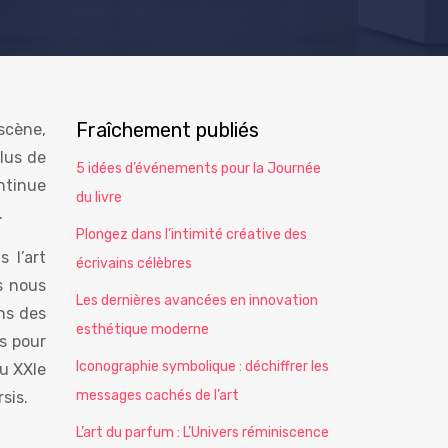
Fraîchement publiés
scène,
lus de
5 idées d’événements pour la Journée
ontinue
du livre
.
Plongez dans l’intimité créative des
 l’art
écrivains célèbres
s nous
Les dernières avancées en innovation
ons des
esthétique moderne
es pour
Iconographie symbolique : déchiffrer les
u XXIe
messages cachés de l’art
sis.
L’art du parfum : L’Univers réminiscence