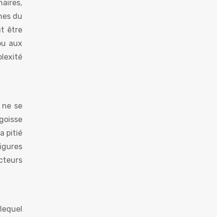
aires,
hes du
ut être
ou aux
lexité
 ne se
goisse
a pitié
figures
ecteurs
lequel