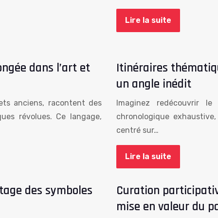
Lire la suite
ongée dans l’art et
Itinéraires thématiq
un angle inédit
ets anciens, racontent des
Imaginez redécouvrir le
ues révolues. Ce langage,
chronologique exhaustive
centré sur…
Lire la suite
ptage des symboles
Curation participativ
mise en valeur du p