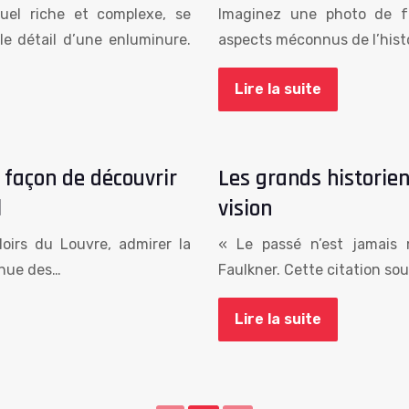
suel riche et complexe, se
Imaginez une photo de fa
le détail d’une enluminure.
aspects méconnus de l’histo
Lire la suite
e façon de découvrir
Les grands historien
l
vision
oirs du Louvre, admirer la
« Le passé n’est jamais 
ohue des…
Faulkner. Cette citation so
Lire la suite