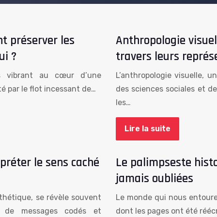
t préserver les
Anthropologie visuell
ui ?
travers leurs représ
is vibrant au cœur d’une
L’anthropologie visuelle, u
 par le flot incessant de…
des sciences sociales et de
les…
Lire la suite
préter le sens caché
Le palimpseste histo
jamais oubliées
sthétique, se révèle souvent
Le monde qui nous entoure e
r de messages codés et
dont les pages ont été rééc