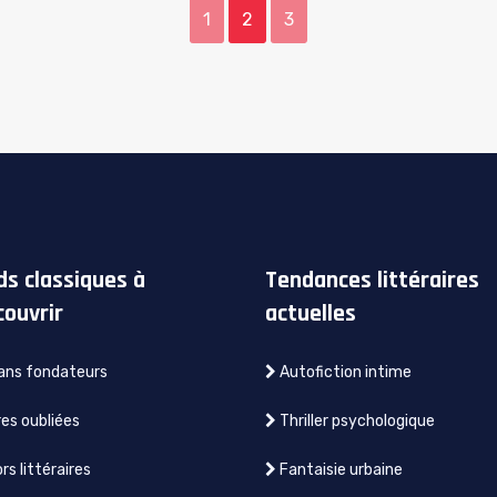
1
2
3
ds classiques à
Tendances littéraires
couvrir
actuelles
ns fondateurs
Autofiction intime
s oubliées
Thriller psychologique
rs littéraires
Fantaisie urbaine