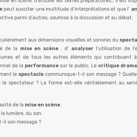
mise en scène, d’étudier les textes préparatoires… Il est im
le
peut susciter une multitude d’interprétations et que l’
an
ective parmi d’autres, soumise à la discussion et au débat.
iculièrement aux dimensions visuelles et sonores du
spect
ité de la
mise en scène
, d’
analyser
l’utilisation de l
tumes et de tous les autres éléments qui contribuent à
onnel de la
performance
sur le public. Le
critique dram
mment le
spectacle
communique-t-il son message ? Quelle
z le spectateur ? La forme est-elle véritablement au serv
cacité de la
mise en scène
.
e la lumière, du son.
il son message ?