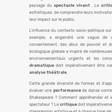
paysage du
spectacle vivant
. Le
crit
esthétiques, de comprendre leurs motivations
leur impact sur le public.
L’influence du contexte socio-politique su
exemple, a engendré une vague de 
consentement, des abus de pouvoir et d
écologique globale a inspiré de nombreuse
environnementaux urgents et les cons
dramatique
doit impérativement être co
analyse théâtrale
.
Cette grande diversité de formes et d’app
évaluer une
performance
de danse conte
Shakespeare ? Comment appréhender et i
spectateur ? Le
critique
doit impérativeme
d’expression artistique et à chaque type de