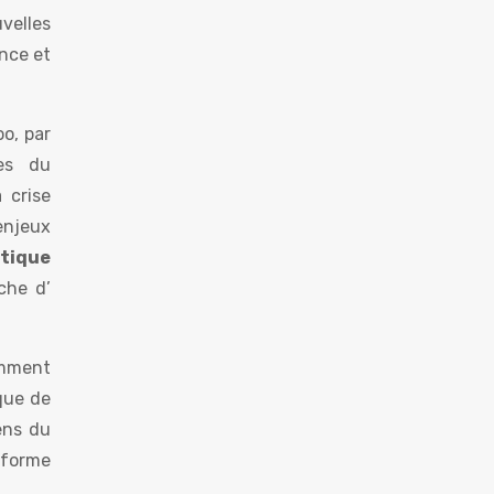
velles
ence et
o, par
les du
 crise
enjeux
itique
che d’
mment
que de
sens du
 forme