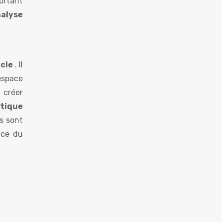
portant
alyse
acle
. Il
’espace
 créer
atique
s sont
ice du