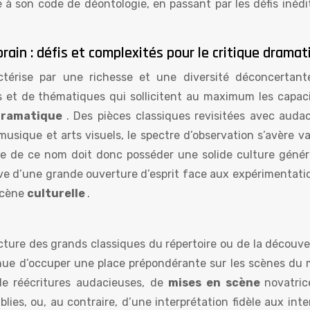
 à son code de déontologie, en passant par les défis inédi
ain : défis et complexités pour le critique dramat
ctérise par une richesse et une diversité déconcertant
s et de thématiques qui sollicitent au maximum les capaci
 dramatique
. Des pièces classiques revisitées avec auda
usique et arts visuels, le spectre d’observation s’avère v
e de ce nom doit donc posséder une solide culture génér
uve d’une grande ouverture d’esprit face aux expérimentatio
scène
culturelle
.
electure des grands classiques du répertoire ou de la découv
inue d’occuper une place prépondérante sur les scènes du
 de réécritures audacieuses, de
mises en scène
novatric
ies, ou, au contraire, d’une interprétation fidèle aux int