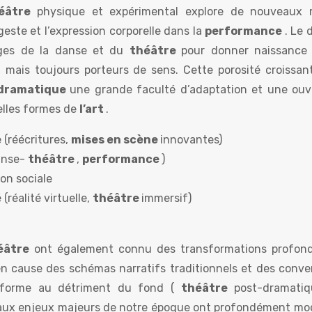
éâtre
physique et expérimental explore de nouveaux
geste et l’expression corporelle dans la
performance
. Le 
ages de la danse et du
théâtre
pour donner naissance
 mais toujours porteurs de sens. Cette porosité croissan
 dramatique
une grande faculté d’adaptation et une ouv
elles formes de
l’art
.
 (réécritures,
mises en scène
innovantes)
anse-
théâtre
,
performance
)
on sociale
(réalité virtuelle,
théâtre
immersif)
éâtre
ont également connu des transformations profon
en cause des schémas narratifs traditionnels et des conve
a forme au détriment du fond (
théâtre
post-dramatiq
 aux enjeux majeurs de notre époque ont profondément modi