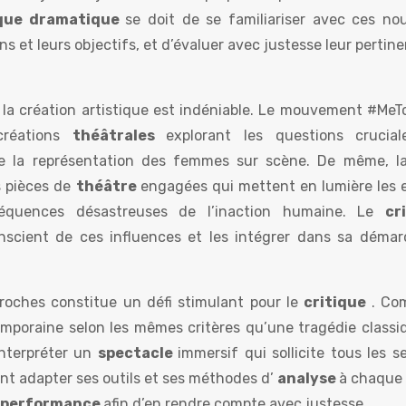
ique dramatique
se doit de se familiariser avec ces nou
 et leurs objectifs, et d’évaluer avec justesse leur pertin
r la création artistique est indéniable. Le mouvement #MeTo
créations
théâtrales
explorant les questions crucia
e la représentation des femmes sur scène. De même, la
s pièces de
théâtre
engagées qui mettent en lumière les 
équences désastreuses de l’inaction humaine. Le
cr
nscient de ces influences et les intégrer dans sa démar
roches constitue un défi stimulant pour le
critique
. Co
mporaine selon les mêmes critères qu’une tragédie classi
nterpréter un
spectacle
immersif qui sollicite tous les 
nt adapter ses outils et ses méthodes d’
analyse
à chaque
performance
afin d’en rendre compte avec justesse.