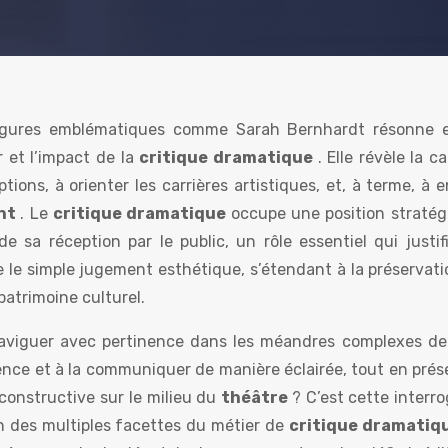
 figures emblématiques comme Sarah Bernhardt résonne 
r et l’impact de la
critique dramatique
. Elle révèle la c
ions, à orienter les carrières artistiques, et, à terme, à e
ant
. Le
critique dramatique
occupe une position stratég
 de sa réception par le public, un rôle essentiel qui justi
 le simple jugement esthétique, s’étendant à la préservatio
 patrimoine culturel.
naviguer avec pertinence dans les méandres complexes de
ssence et à la communiquer de manière éclairée, tout en pré
constructive sur le milieu du
théâtre
? C’est cette interr
n des multiples facettes du métier de
critique dramatiq