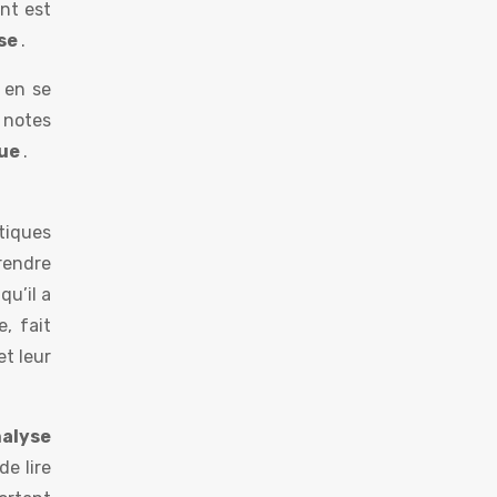
ant est
se
.
, en se
 notes
que
.
stiques
rendre
qu’il a
, fait
et leur
alyse
e lire