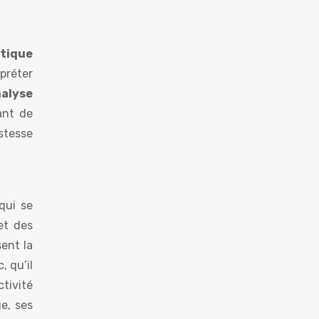
atique
rpréter
alyse
ant de
stesse
qui se
et des
sent la
, qu’il
tivité
e, ses