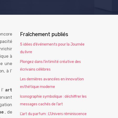
Fraîchement publiés
encore
apacité
5 idées d’événements pour la Journée
nrichir
du livre
ique à
Plongez dans l’intimité créative des
fie une
écrivains célèbres
n, à l’
Les dernières avancées en innovation
esthétique moderne
 l’
art
Iconographie symbolique : déchiffrer les
servant
messages cachés de l’art
ogation
ue
, de
L’art du parfum : L’Univers réminiscence