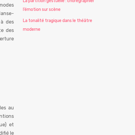
La partition gestuelle : chorégraphier
 modes
l’émotion sur scène
danse-
La tonalité tragique dans le théâtre
 à des
moderne
te des
erture
des au
ntions
ue) et
fié le