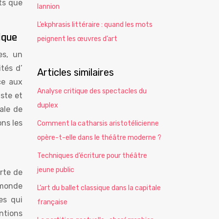
ts que
lannion
L’ekphrasis littéraire : quand les mots
ique
peignent les œuvres d’art
es, un
tés d’
Articles similaires
ce aux
Analyse critique des spectacles du
aste et
duplex
ale de
ns les
Comment la catharsis aristotélicienne
opère-t-elle dans le théâtre moderne ?
Techniques d’écriture pour théâtre
jeune public
erte de
 monde
L’art du ballet classique dans la capitale
es qui
française
entions