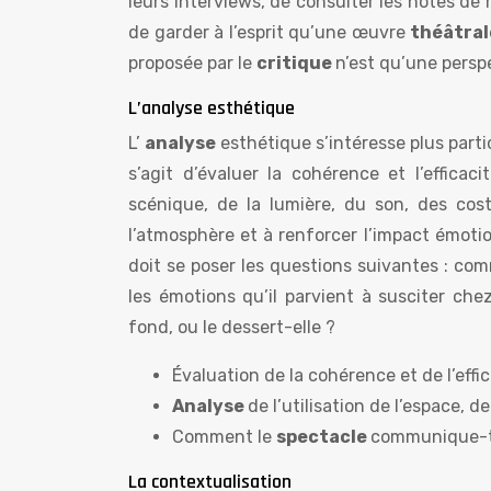
leurs interviews, de consulter les notes de 
de garder à l’esprit qu’une œuvre
théâtra
proposée par le
critique
n’est qu’une persp
L’analyse esthétique
L’
analyse
esthétique s’intéresse plus part
s’agit d’évaluer la cohérence et l’efficac
scénique, de la lumière, du son, des cos
l’atmosphère et à renforcer l’impact émoti
doit se poser les questions suivantes : co
les émotions qu’il parvient à susciter che
fond, ou le dessert-elle ?
Évaluation de la cohérence et de l’effi
Analyse
de l’utilisation de l’espace, d
Comment le
spectacle
communique-t-
La contextualisation