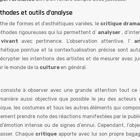
thodes et outils d’analyse
the de formes et d’esthétiques variées, le
critique dram
méthodes rigoureuses qui lui permettent d’
analyser
, d’inte
 vivant
avec pertinence. L’observation attentive, l’
an
thétique pointue et la contextualisation précise sont aut
décrypter les intentions des artistes et de mesurer avec ju
sur le monde de la
culture
en général.
e
consiste à observer avec une grande attention tout ce 
 manière aussi objective que possible le jeu des acteurs 
musique, les costumes et tous les autres éléments qui compo
lement prendre note des réactions manifestées par le public
 d’émotion intense ou de signes d’ennui. Cependant, l’objec
épasser. Chaque
critique
apporte avec lui son propre bagag