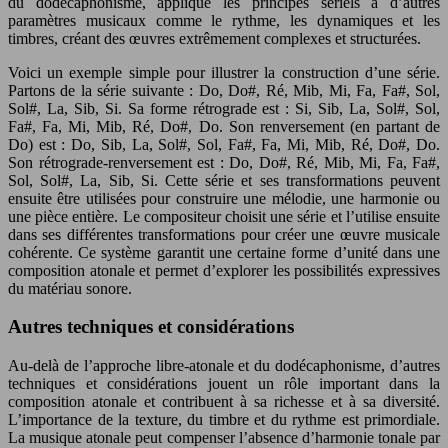
du dodécaphonisme, applique les principes sériels à d’autres
paramètres musicaux comme le rythme, les dynamiques et les
timbres, créant des œuvres extrêmement complexes et structurées.
Voici un exemple simple pour illustrer la construction d’une série.
Partons de la série suivante : Do, Do#, Ré, Mib, Mi, Fa, Fa#, Sol,
Sol#, La, Sib, Si. Sa forme rétrograde est : Si, Sib, La, Sol#, Sol,
Fa#, Fa, Mi, Mib, Ré, Do#, Do. Son renversement (en partant de
Do) est : Do, Sib, La, Sol#, Sol, Fa#, Fa, Mi, Mib, Ré, Do#, Do.
Son rétrograde-renversement est : Do, Do#, Ré, Mib, Mi, Fa, Fa#,
Sol, Sol#, La, Sib, Si. Cette série et ses transformations peuvent
ensuite être utilisées pour construire une mélodie, une harmonie ou
une pièce entière. Le compositeur choisit une série et l’utilise ensuite
dans ses différentes transformations pour créer une œuvre musicale
cohérente. Ce système garantit une certaine forme d’unité dans une
composition atonale et permet d’explorer les possibilités expressives
du matériau sonore.
Autres techniques et considérations
Au-delà de l’approche libre-atonale et du dodécaphonisme, d’autres
techniques et considérations jouent un rôle important dans la
composition atonale et contribuent à sa richesse et à sa diversité.
L’importance de la texture, du timbre et du rythme est primordiale.
La musique atonale peut compenser l’absence d’harmonie tonale par