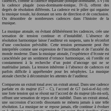
cadences, comme la cadence imparfaite (tonique-dominante, I-V) ou
la cadence plagale (sous-dominante-tonique, IV-I), offrent des
degrés de résolution différents. La cadence est le pilier qui organise
la musique tonale, lui donnant un sens de direction et de conclusion.
On dénombre de nombreuses cadences dans l’histoire de la
musique.
La musique atonale, en évitant délibérément les cadences, crée une
sensation de tension continue et d’instabilité. L’absence de
résolution harmonique laisse l’auditeur en suspens, sans le réconfort
d’une conclusion prévisible. Cette tension permanente peut être
interprétée comme une expression de l’incertitude et de l’anxiété du
monde moderne. Dans la musique atonale, l’expérience d’écoute est
caractérisée par un sentiment d’errance harmonique, où l’oreille est
constamment à la recherche d’un point d’ancrage qui ne se
matérialise jamais. La tension inhérente à l’absence de cadences est
parfois difficile à appréhender pour les néophytes. La musique
atonale cherche à déconstruire les attentes de l’auditeur.
Comparons un extrait tonal avec un extrait atonal. Dans une cadence
parfaite en do majeur (G7 – C), l’accord de G7 (sol-si-ré-fa) crée
une forte tension qui se résout sur l’accord de do majeur (do-mi-sol),
offrant une sensation de repos et de stabilité. Dans un extrait atonal,
une succession d’accords dissonants ne mènera jamais à une telle
résolution. La musique ne se repose jamais, elle continue à évoluer