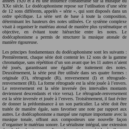
années 1920 et a eu une influence considérable sur la musique du
XXe siècle. Le dodécaphonisme repose sur l’utilisation d’une série
de 12 sons différents, appelés « série », qui sont disposés dans un
ordre spécifique. La série sert de base à toute la composition,
déterminant les hauteurs des notes utilisées. Ce système complexe
visait à organiser le matériau atonal de manière plus systématique et
objective, en évitant toute hiérarchie entre les notes. Le
dodécaphonisme a permis de structurer la musique atonale de
manière rigoureuse.
Les principes fondamentaux du dodécaphonisme sont les suivants :
Premièrement, chaque série doit contenir les 12 sons de la gamme
chromatique, sans répétition d’un son avant que les 11 autres n’aient
été joués, garantissant une égalité de traitement des notes.
Deuxièmement, la série peut être utilisée dans ses quatre formes :
originale (O), rétrograde (R), renversement (I) et rétrograde-
renversement (RI). La forme rétrograde est la série jouée à l’envers.
Le renversement est la série inversée (les intervalles montants
deviennent descendants et vice versa). Le rétrograde-renversement
est la série inversée et jouée à l’envers. Troisièmement, il faut éviter
de donner la prédominance à un son particulier. La série doit être
traitée de manière égale, sans favoriser une note par rapport aux
autres. Le dodécaphonisme a marqué une rupture importante avec la
musique tonale, offrant aux compositeurs une nouvelle façon
d’organiser le matériau sonore. Le sérialisme intégral, une extension