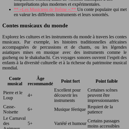
interprétations plus modernes et expérimentales.
** »Les Musiciens de Brême »:**
Un conte populaire qui met
en valeur les différents instruments et leurs sonorités.
Contes musicaux du monde
Explorez les cultures et les instruments du monde à travers les contes
musicaux. Par exemple, les histoires traditionnelles africaines
accompagnées de percussions et de chants, ou les légendes
asiatiques mises en musique avec des instruments comme le
guzheng ou le shakuhachi. Ces voyages sonores ouvrent l’esprit des
enfants à la diversité culturelle et à la richesse du patrimoine musical
mondial.
Conte
Âge
Point fort
Point faible
musical
recommandé
Excellent pour
Certaines scènes
Pierre et le
4+
découvrir les
peuvent être
Loup
instruments
impressionnantes
Casse-
Requiert de la
6+
Musique féerique
Noisette
patience
Le Carnaval
Certains passages
des
5+
Variété et humour
moins accessibles
Animaux