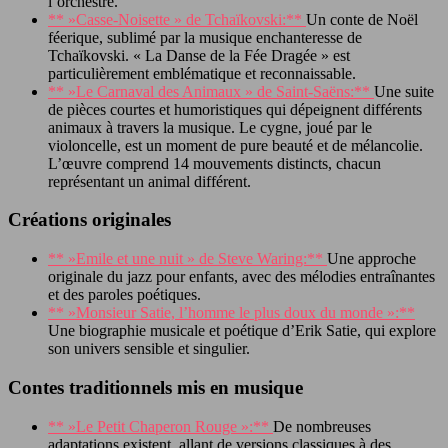
l’orchestre.
** »Casse-Noisette » de Tchaïkovski:**
Un conte de Noël
féerique, sublimé par la musique enchanteresse de
Tchaïkovski. « La Danse de la Fée Dragée » est
particulièrement emblématique et reconnaissable.
** »Le Carnaval des Animaux » de Saint-Saëns:**
Une suite
de pièces courtes et humoristiques qui dépeignent différents
animaux à travers la musique. Le cygne, joué par le
violoncelle, est un moment de pure beauté et de mélancolie.
L’œuvre comprend 14 mouvements distincts, chacun
représentant un animal différent.
Créations originales
** »Emile et une nuit » de Steve Waring:**
Une approche
originale du jazz pour enfants, avec des mélodies entraînantes
et des paroles poétiques.
** »Monsieur Satie, l’homme le plus doux du monde »:**
Une biographie musicale et poétique d’Erik Satie, qui explore
son univers sensible et singulier.
Contes traditionnels mis en musique
** »Le Petit Chaperon Rouge »:**
De nombreuses
adaptations existent, allant de versions classiques à des