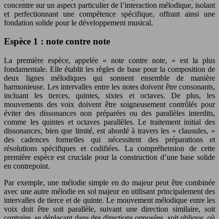
concentre sur un aspect particulier de l’interaction mélodique, isolant
et perfectionnant une compétence spécifique, offrant ainsi une
fondation solide pour le développement musical.
Espèce 1 : note contre note
La première espèce, appelée « note contre note, » est la plus
fondamentale. Elle établit les règles de base pour la composition de
deux lignes mélodiques qui sonnent ensemble de manière
harmonieuse. Les intervalles entre les notes doivent être consonants,
incluant les tierces, quintes, sixtes et octaves. De plus, les
mouvements des voix doivent être soigneusement contrôlés pour
éviter des dissonances non préparées ou des parallèles interdits,
comme les quintes et octaves parallèles. Le traitement initial des
dissonances, bien que limité, est abordé à travers les « clausules, »
des cadences formelles qui nécessitent des préparations et
résolutions spécifiques et codifiées. La compréhension de cette
première espèce est cruciale pour la construction d’une base solide
en contrepoint.
Par exemple, une mélodie simple en do majeur peut être combinée
avec une autre mélodie en sol majeur en utilisant principalement des
intervalles de tierce et de quinte. Le mouvement mélodique entre les
voix doit être soit parallèle, suivant une direction similaire, soit
contraire, se déplaçant dans des directions opposées, soit oblique, où