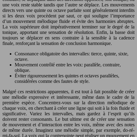
une voix reste stable tandis que l’autre se déplace. Les mouvements
directs vers une quinte ou octave parfaite sont généralement interdits
si les deux voix procèdent par saut, ce qui souligne l’importance
d’un mouvement mélodique fluide et évite des harmonies abruptes.
La voix supérieure doit impérativement terminer sur le degré de la
tonique, apportant une sensation de résolution. Enfin, la basse doit
toujours se déplacer en sens contraire à la sensible à la cadence
finale, renforçant la sensation de conclusion harmonique.
Consonance obligatoire des intervalles: tierce, quinte, sixte,
octave.
Mouvement contrôlé entre les voix: parallèle, contraire,
oblique.
Éviter rigoureusement les quintes et octaves parallèles,
considérées comme des fautes de style.
Malgré ces restrictions apparentes, il est tout à fait possible de créer
une mélodie expressive et intéressante, même dans le cadre de la
première espèce. Concentrez-vous sur la direction mélodique de
chaque voix, en cherchant à créer une ligne qui soit à la fois fluide et
significative. Variez les intervalles, mais gardez à l’esprit qu’ils
doivent rester consonants. Le but ultime est de créer une sensation
de mouvement et d’interaction entre les voix, même avec des notes
de même durée. Imaginez une mélodie simple, par exemple, do-ré-
mi-fa-sol. La voix qui la contrepointe peut réaliser un mouvement en