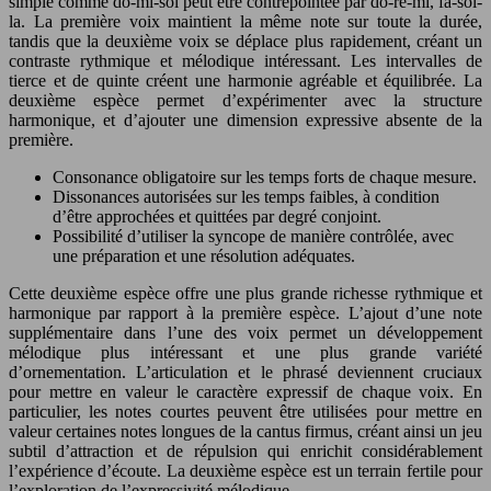
simple comme do-mi-sol peut être contrepointée par do-ré-mi, fa-sol-
la. La première voix maintient la même note sur toute la durée,
tandis que la deuxième voix se déplace plus rapidement, créant un
contraste rythmique et mélodique intéressant. Les intervalles de
tierce et de quinte créent une harmonie agréable et équilibrée. La
deuxième espèce permet d’expérimenter avec la structure
harmonique, et d’ajouter une dimension expressive absente de la
première.
Consonance obligatoire sur les temps forts de chaque mesure.
Dissonances autorisées sur les temps faibles, à condition
d’être approchées et quittées par degré conjoint.
Possibilité d’utiliser la syncope de manière contrôlée, avec
une préparation et une résolution adéquates.
Cette deuxième espèce offre une plus grande richesse rythmique et
harmonique par rapport à la première espèce. L’ajout d’une note
supplémentaire dans l’une des voix permet un développement
mélodique plus intéressant et une plus grande variété
d’ornementation. L’articulation et le phrasé deviennent cruciaux
pour mettre en valeur le caractère expressif de chaque voix. En
particulier, les notes courtes peuvent être utilisées pour mettre en
valeur certaines notes longues de la cantus firmus, créant ainsi un jeu
subtil d’attraction et de répulsion qui enrichit considérablement
l’expérience d’écoute. La deuxième espèce est un terrain fertile pour
l’exploration de l’expressivité mélodique.