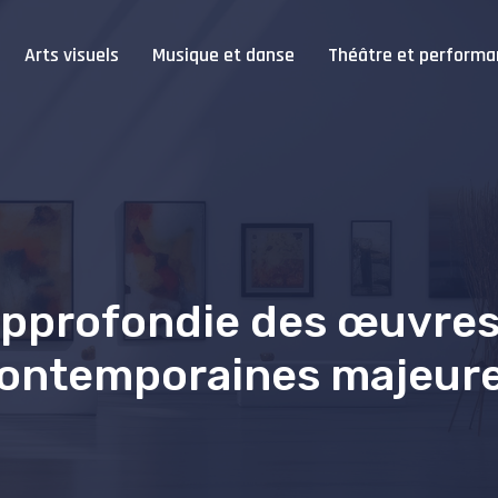
Arts visuels
Musique et danse
Théâtre et performa
approfondie des œuvre
ontemporaines majeur