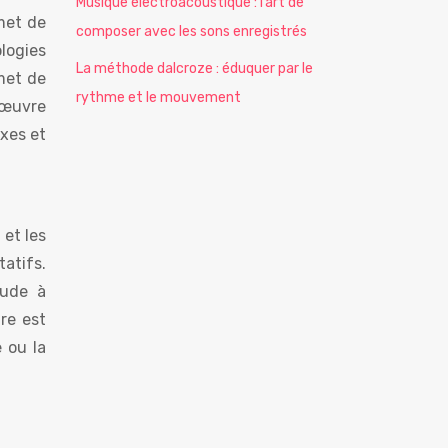
Musique électroacoustique : l’art de
rmet de
composer avec les sons enregistrés
logies
La méthode dalcroze : éduquer par le
met de
rythme et le mouvement
’œuvre
exes et
 et les
tatifs.
tude à
ire est
 ou la