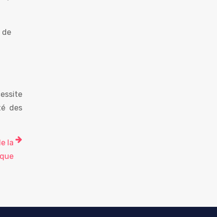
é de
essite
té des
e la
ique