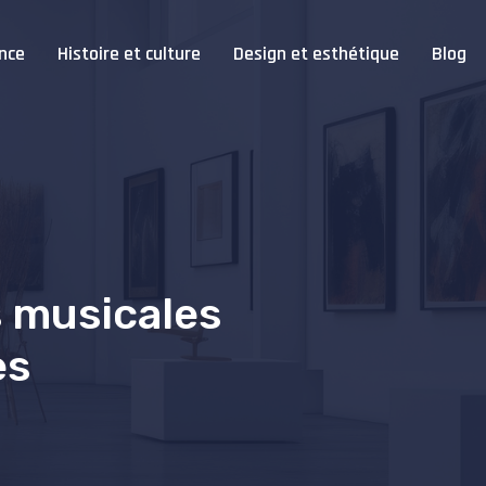
nce
Histoire et culture
Design et esthétique
Blog
s musicales
es