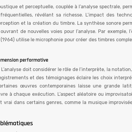
oustique et perceptuelle, couplée à l’analyse spectrale, pe
quentielles, révélant sa richesse. L’impact des techno
rception et la création du timbre. La synthèse sonore per
 ouvrant de nouvelles voies pour l’analyse. Par exemple, l
(1964) utilise le microphonie pour créer des timbres compl
 dimension performative
L’analyse doit considérer le rôle de l’interprète, la notation,
registrements et des témoignages éclaire les choix interpré
ertaines œuvres contemporaines laisse une grande lati
œuvre à chaque exécution. L’aspect aléatoire ou improvisato
nt vrai dans certains genres, comme la musique improvisée
mblématiques