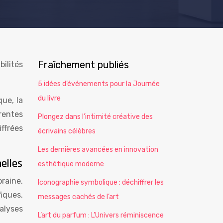
Fraîchement publiés
ilités
5 idées d’événements pour la Journée
du livre
ue, la
rentes
Plongez dans l’intimité créative des
ffrées
écrivains célèbres
Les dernières avancées en innovation
elles
esthétique moderne
raine.
Iconographie symbolique : déchiffrer les
fiques.
messages cachés de l’art
alyses
L’art du parfum : L’Univers réminiscence