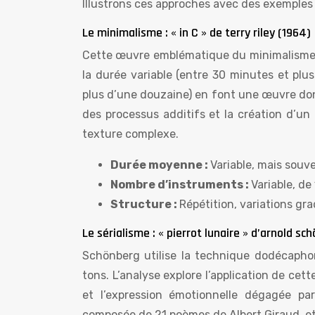
Illustrons ces approches avec des exemples
Le minimalisme : « in C » de terry riley (1964)
Cette œuvre emblématique du minimalisme uti
la durée variable (entre 30 minutes et plu
plus d’une douzaine) en font une œuvre don
des processus additifs et la création d’u
texture complexe.
Durée moyenne :
Variable, mais souv
Nombre d’instruments :
Variable, de
Structure :
Répétition, variations gra
Le sérialisme : « pierrot lunaire » d’arnold sc
Schönberg utilise la technique dodécapho
tons. L’analyse explore l’application de cet
et l’expression émotionnelle dégagée par
composée de 21 poèmes de Albert Giraud, et