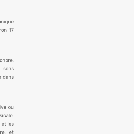
monique
ron 17
sonore.
s sons
e dans
ive ou
sicale.
 et les
re, et