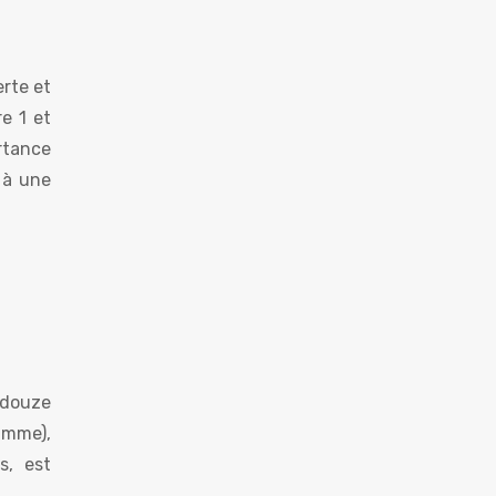
erte et
e 1 et
rtance
 à une
 douze
timme),
s, est